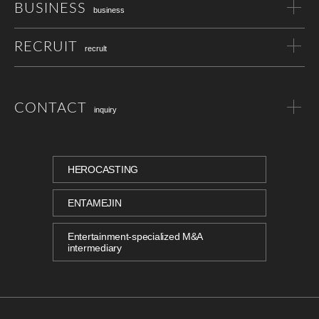
BUSINESS
business
RECRUIT
recrult
CONTACT
inquiry
HEROCASTING
ENTAMEJIN
Entertainment-specialized M&A
intermediary