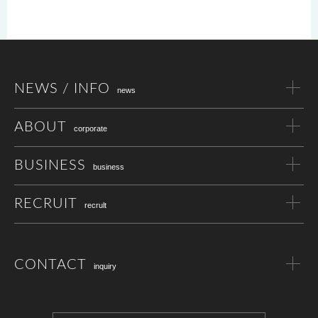
NEWS / INFO
news
ABOUT
corporate
BUSINESS
business
RECRUIT
recrult
CONTACT
inquiry