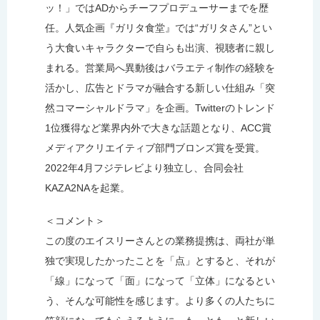
ッ！」ではADからチーフプロデューサーまでを歴
任。人気企画『ガリタ食堂』では“ガリタさん”とい
う大食いキャラクターで自らも出演、視聴者に親し
まれる。営業局へ異動後はバラエティ制作の経験を
活かし、広告とドラマが融合する新しい仕組み「突
然コマーシャルドラマ」を企画。Twitterのトレンド
1位獲得など業界内外で大きな話題となり、ACC賞
メディアクリエイティブ部門ブロンズ賞を受賞。
2022年4月フジテレビより独立し、合同会社
KAZA2NAを起業。
＜コメント＞
この度のエイスリーさんとの業務提携は、両社が単
独で実現したかったことを「点」とすると、それが
「線」になって「面」になって「立体」になるとい
う、そんな可能性を感じます。より多くの人たちに