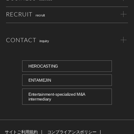
RECRUIT
recrult
CONTACT
inquiry
HEROCASTING
ENTAMEJIN
Entertainment-specialized M&A
intermediary
サイトご利用規約
コンプライアンスポリシー