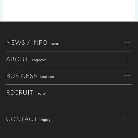
NEWS / INFO
news
ABOUT
corporate
BUSINESS
business
RECRUIT
recrult
CONTACT
inquiry