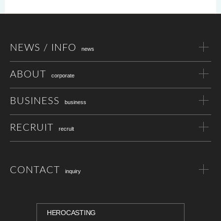
NEWS / INFO
news
ABOUT
corporate
BUSINESS
business
RECRUIT
recrult
CONTACT
inquiry
HEROCASTING