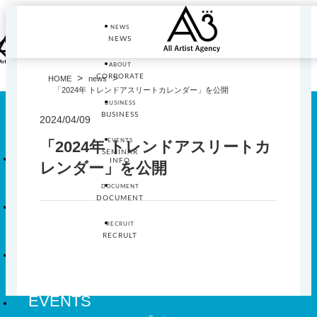
Skip
to
NEWS
the
NEWS
content
ABOUT
>
>
CORPORATE
HOME
news
「2024年 トレンドアスリートカレンダー」を公開
BUSINESS
BUSINESS
2024/04/09
EVENTS
「2024年 トレンドアスリートカ
News
SEMINAR
INFO
レンダー」を公開
News
DOCUMENT
DOCUMENT
About
Corporate
RECRUIT
RECRULT
Show
BUSINESS
sub
menu
Business
Show
EVENTS
sub
menu