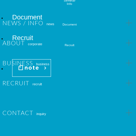
Seminar
Info
Document
NEWS / INFO
news
Document
Recruit
ABOUT
corporate
Recrult
BUSINESS
business
RECRUIT
recrult
CONTACT
inquiry