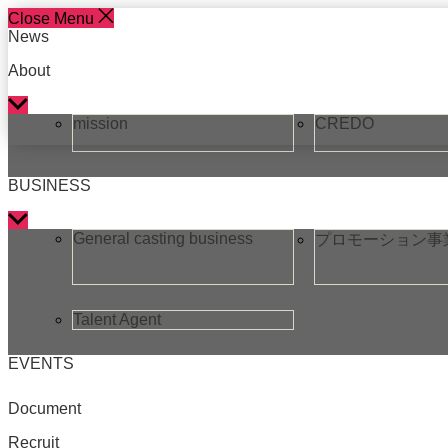
Skip
Close Menu
to
News
the
content
About
Show
sub
mission
CREDO
menu
BUSINESS
Show
sub
General casting business
プロモーション事
menu
Talent Agent
EVENTS
Document
Recruit