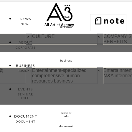
news
NEWS
NEWS
corporate
CULTURE
COMPANY S
BENEFITS
ABOUT
CORPORATE
business
BUSINESS
Entertainment-specialized
Entertainment
業
BUSINESS
comprehensive human
M&A intermed
resources business
EVENTS
SEMINAR
INFO
seminar
DOCUMENT
info
DOCUMENT
document