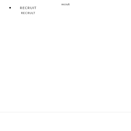
recrult
RECRUIT
RECRULT