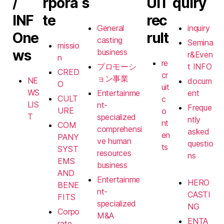
/
rpora
s
UIT
quiry
INF
te
rec
General
inquiry
O
ne
rult
casting
Semina
missio
ws
business
r&Even
n
re
プロモーシ
t INFO
CRED
cr
ョン事業
NE
docum
O
uit
WS
Entertainme
ent
CULT
c
LIS
nt-
Freque
URE
o
T
specialized
ntly
nt
COM
comprehensi
asked
en
PANY
ve human
questio
ts
SYST
resources
ns
EMS
business
AND
Entertainme
HERO
BENE
nt-
CASTI
FITS
specialized
NG
Corpo
M&A
ENTA
rate