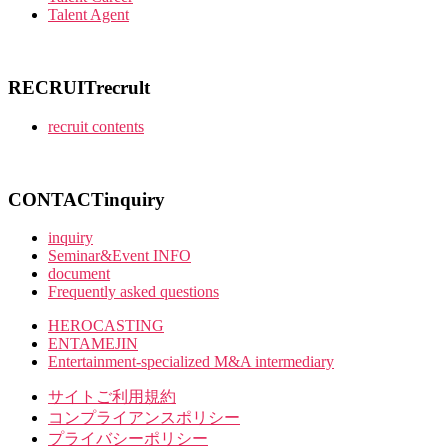
Talent Agent
RECRUIT
recrult
recruit contents
CONTACT
inquiry
inquiry
Seminar&Event INFO
document
Frequently asked questions
HEROCASTING
ENTAMEJIN
Entertainment-specialized M&A intermediary
サイトご利用規約
コンプライアンスポリシー
プライバシーポリシー