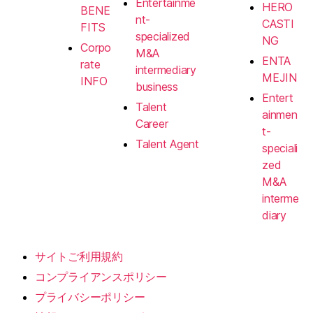
Entertainme
HERO
BENE
nt-
CASTI
FITS
specialized
NG
Corpo
M&A
ENTA
rate
intermediary
MEJIN
INFO
business
Entert
Talent
ainmen
Career
t-
Talent Agent
speciali
zed
M&A
interme
diary
サイトご利用規約
コンプライアンスポリシー
プライバシーポリシー