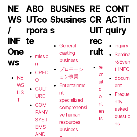
NE
ABO
BUSINES
RE
CONT
WS
UT
co
S
busines
CR
ACT
in
/
rpora
s
UIT
quiry
INF
te
rec
General
inquiry
O
ne
rult
casting
Semina
missio
ws
business
r&Even
n
re
プロモーシ
t INFO
CRED
cr
ョン事業
NE
docum
O
uit
WS
Entertainme
ent
CULT
c
LIS
nt-
Freque
URE
o
T
specialized
ntly
nt
COM
comprehensi
asked
en
PANY
ve human
questio
ts
SYST
resources
ns
EMS
business
AND