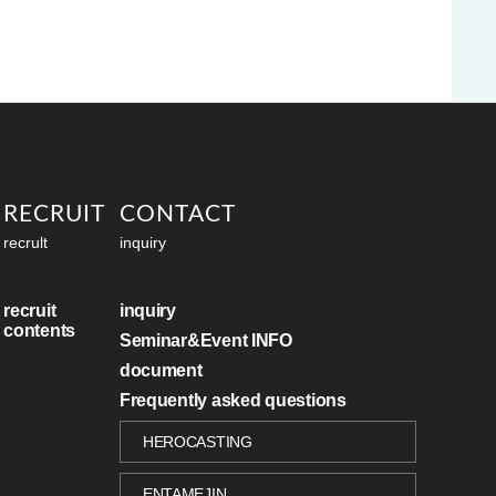
RECRUIT
CONTACT
recrult
inquiry
recruit
inquiry
contents
Seminar&Event INFO
document
Frequently asked questions
HEROCASTING
ENTAMEJIN