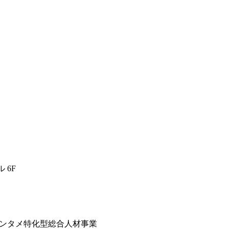
 6F
)エンタメ特化型総合人材事業