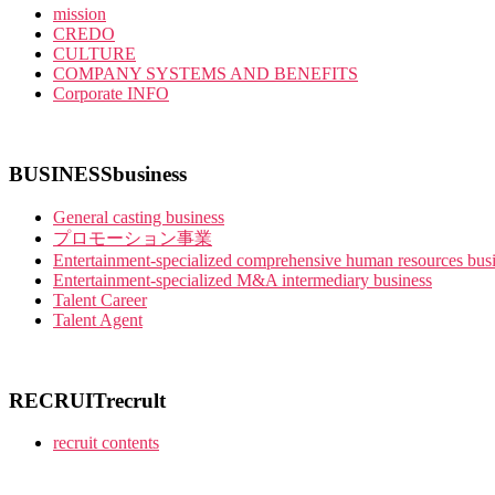
mission
CREDO
CULTURE
COMPANY SYSTEMS AND BENEFITS
Corporate INFO
BUSINESS
business
General casting business
プロモーション事業
Entertainment-specialized comprehensive human resources bus
Entertainment-specialized M&A intermediary business
Talent Career
Talent Agent
RECRUIT
recrult
recruit contents