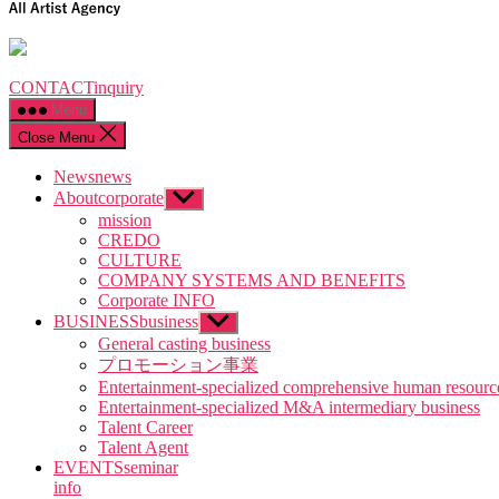
CONTACT
inquiry
Menu
Close Menu
News
news
About
corporate
Show
sub
mission
menu
CREDO
CULTURE
COMPANY SYSTEMS AND BENEFITS
Corporate INFO
BUSINESS
business
Show
sub
General casting business
menu
プロモーション事業
Entertainment-specialized comprehensive human resourc
Entertainment-specialized M&A intermediary business
Talent Career
Talent Agent
EVENTS
seminar
info