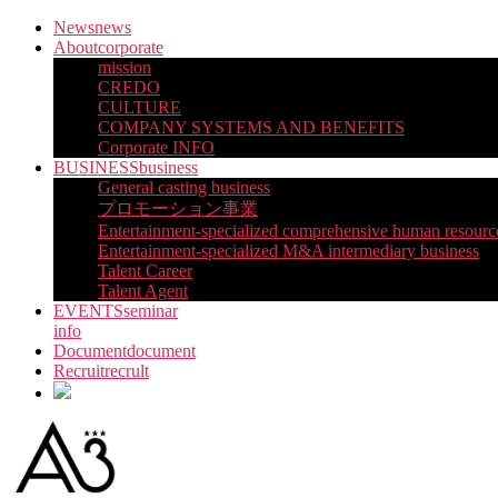
Skip
News
news
to
About
corporate
the
mission
content
CREDO
CULTURE
COMPANY SYSTEMS AND BENEFITS
Corporate INFO
BUSINESS
business
General casting business
プロモーション事業
Entertainment-specialized comprehensive human resourc
Entertainment-specialized M&A intermediary business
Talent Career
Talent Agent
EVENTS
seminar
info
Document
document
Recruit
recrult