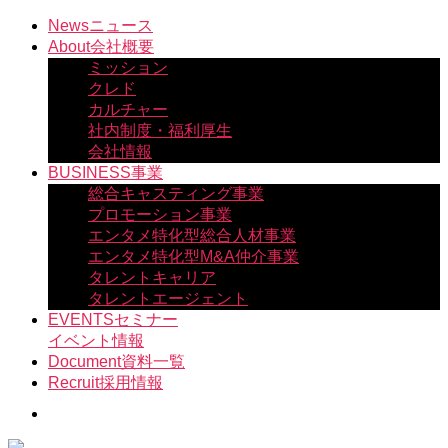
コ
News
ニュース
ン
About
会社概要
テ
ミッション
ン
クレド
ツ
カルチャー
へ
社内制度・福利厚生
ス
会社情報
キ
BUSINESS
事業
ッ
総合キャスティング事業
プ
プロモーション事業
エンタメ特化型総合人材事業
エンタメ特化型M&A仲介事業
タレントキャリア
タレントエージェント
EVENTS
セミナー
イベント情報
Document
資料一覧
Recruit
採用情報