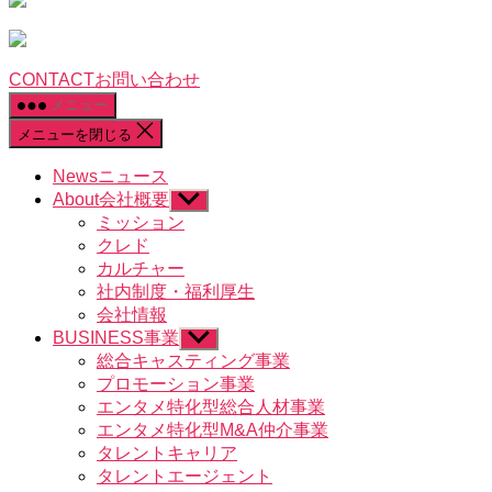
CONTACT
お問い合わせ
メニュー
メニューを閉じる
News
ニュース
About
会社概要
サ
ブ
ミッション
メ
クレド
ニ
カルチャー
ュ
社内制度・福利厚生
ー
会社情報
を
BUSINESS
事業
表
サ
示
ブ
総合キャスティング事業
メ
プロモーション事業
ニ
エンタメ特化型総合人材事業
ュ
エンタメ特化型M&A仲介事業
ー
タレントキャリア
を
タレントエージェント
表