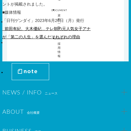
メ
を
ントが掲載されました。
セミナー
イベント情報
ニ
表
DOCUMENT
■媒体情報
ュ
示
資
ー
Document
料
「日刊ゲンダイ」2023年6月26日（月）発行
を
一
覧
前田有紀、大木優紀…テレ朝の元人気女子アナ
資料一覧
表
示
が「第二の人生」を選んだそれぞれの理由
RECRUIT
Recruit
採
用
採用情報
情
報
NEWS / INFO
ニュース
ABOUT
会社概要