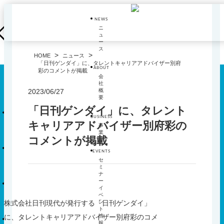
コ
ン
NEWS
テ
ニ
ュ
ン
ー
ツ
ス
>
>
HOME
ニュース
へ
「日刊ゲンダイ」に、タレントキャリアアドバイザー別府
ABOUT
ス
彩のコメントが掲載
会
キ
社
2023/06/27
ッ
概
要
プ
「日刊ゲンダイ」に、タレント
News
BUSINESS
キャリアアドバイザー別府彩の
ニュース
事
業
コメントが掲載
About
EVENTS
会社概要
セ
ミ
ナ
サ
BUSINESS
ー
ブ
イ
メ
事業
ベ
株式会社日刊現代が発行する「日刊ゲンダイ」
ニ
ン
ト
サ
ュ
EVENTS
に、タレントキャリアアドバイザー別府彩のコメ
情
ブ
ー
報