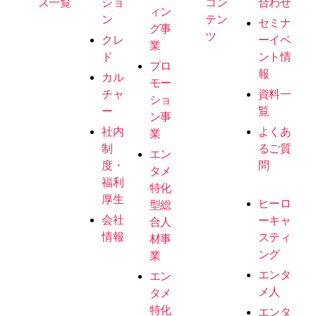
ス一覧
ショ
コン
合わせ
ィン
ン
テン
セミナ
グ事
ツ
クレ
ーイベ
業
ド
ント情
プロ
報
カル
モー
チャ
資料一
ショ
ー
覧
ン事
社内
よくあ
業
制
るご質
エン
度・
問
タメ
福利
特化
厚生
ヒーロ
型総
会社
ーキャ
合人
情報
スティ
材事
ング
業
エンタ
エン
メ人
タメ
特化
エンタ