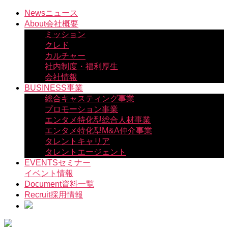
コ
News
ニュース
ン
About
会社概要
テ
ミッション
ン
クレド
ツ
カルチャー
へ
社内制度・福利厚生
ス
会社情報
キ
BUSINESS
事業
ッ
総合キャスティング事業
プ
プロモーション事業
エンタメ特化型総合人材事業
エンタメ特化型M&A仲介事業
タレントキャリア
タレントエージェント
EVENTS
セミナー
イベント情報
Document
資料一覧
Recruit
採用情報