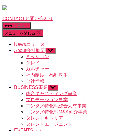
CONTACT
お問い合わせ
メニュー
メニューを閉じる
News
ニュース
About
会社概要
サ
ブ
ミッション
メ
クレド
ニ
カルチャー
ュ
社内制度・福利厚生
ー
会社情報
を
BUSINESS
事業
表
サ
示
ブ
総合キャスティング事業
メ
プロモーション事業
ニ
エンタメ特化型総合人材事業
ュ
エンタメ特化型M&A仲介事業
ー
タレントキャリア
を
タレントエージェント
表
示
EVENTS
セミナー