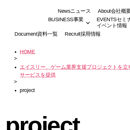
News
ニュース
About
会社概
BUSINESS
事業
EVENTS
セミ
イベント情報
Document
資料一覧
Recruit
採用情報
HOME
>
エイスリー、ゲーム業界支援プロジェクトを立
サービスを提供
>
project
project