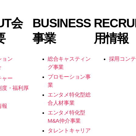
UT
会
BUSINESS
RECRU
要
事業
用情報
ション
総合キャスティン
採用コンテ
グ事業
ド
プロモーション事
チャー
業
制度・福利厚
エンタメ特化型総
合人材事業
情報
エンタメ特化型
M&A仲介事業
タレントキャリア