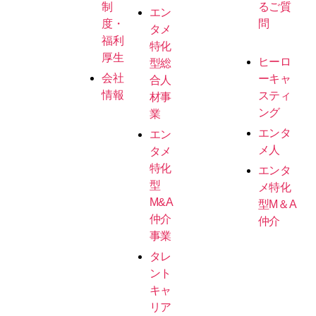
制
るご質
エン
度・
問
タメ
福利
特化
厚生
ヒーロ
型総
会社
ーキャ
合人
情報
スティ
材事
ング
業
エンタ
エン
メ人
タメ
特化
エンタ
型
メ特化
M&A
型M＆A
仲介
仲介
事業
タレ
ント
キャ
リア