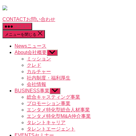
CONTACT
お問い合わせ
メニュー
メニューを閉じる
News
ニュース
About
会社概要
サ
ブ
ミッション
メ
クレド
ニ
カルチャー
ュ
社内制度・福利厚生
ー
会社情報
を
BUSINESS
事業
表
サ
示
ブ
総合キャスティング事業
メ
プロモーション事業
ニ
エンタメ特化型総合人材事業
ュ
エンタメ特化型M&A仲介事業
ー
タレントキャリア
を
タレントエージェント
表
示
EVENTS
セミナー