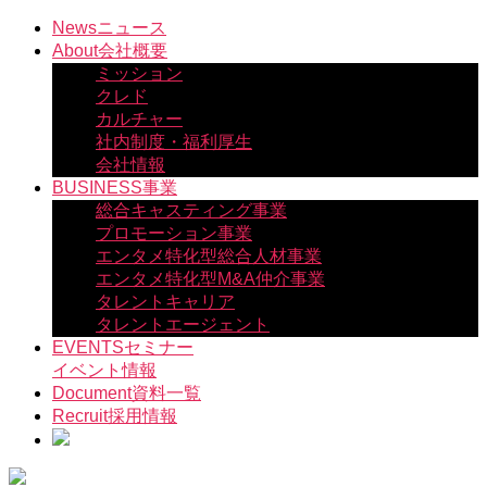
コ
News
ニュース
ン
About
会社概要
テ
ミッション
ン
クレド
ツ
カルチャー
へ
社内制度・福利厚生
ス
会社情報
キ
BUSINESS
事業
ッ
総合キャスティング事業
プ
プロモーション事業
エンタメ特化型総合人材事業
エンタメ特化型M&A仲介事業
タレントキャリア
タレントエージェント
EVENTS
セミナー
イベント情報
Document
資料一覧
Recruit
採用情報