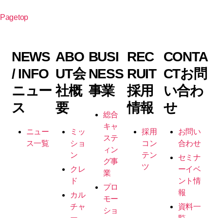
Pagetop
NEWS
ABO
BUSI
REC
CONTA
/ INFO
UT
会
NESS
RUIT
CT
お問
ニュー
社概
事業
採用
い合わ
ス
要
情報
せ
総合
キャ
ニュー
ミッ
採用
お問い
ステ
ス一覧
ショ
コン
合わせ
ィン
ン
テン
セミナ
グ事
ツ
クレ
ーイベ
業
ド
ント情
プロ
報
カル
モー
チャ
資料一
ショ