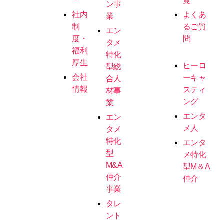
ー
覧
ン事
社内
よくあ
業
制
るご質
エン
度・
問
タメ
福利
特化
厚生
ヒーロ
型総
会社
ーキャ
合人
情報
スティ
材事
ング
業
エンタ
エン
メ人
タメ
特化
エンタ
型
メ特化
M&A
型M＆A
仲介
仲介
事業
タレ
ント