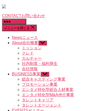
CONTACT
お問い合わせ
メニュー
メニューを閉じる
News
ニュース
About
会社概要
サ
ブ
ミッション
メ
クレド
ニ
カルチャー
ュ
社内制度・福利厚生
ー
会社情報
を
BUSINESS
事業
表
サ
示
ブ
総合キャスティング事業
メ
プロモーション事業
ニ
エンタメ特化型総合人材事業
ュ
エンタメ特化型M&A仲介事業
ー
タレントキャリア
を
タレントエージェント
表
示
EVENTS
セミナー