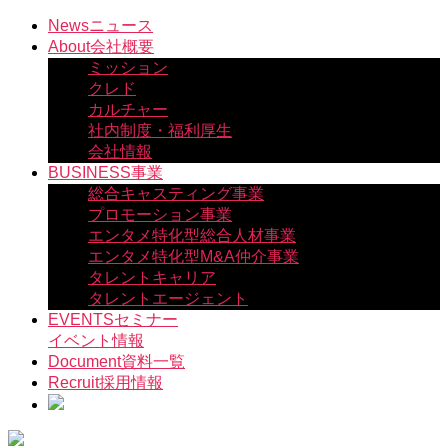
コ
News
ニュース
ン
About
会社概要
テ
ミッション
ン
クレド
ツ
カルチャー
へ
社内制度・福利厚生
ス
会社情報
キ
BUSINESS
事業
ッ
総合キャスティング事業
プ
プロモーション事業
エンタメ特化型総合人材事業
エンタメ特化型M&A仲介事業
タレントキャリア
タレントエージェント
EVENTS
セミナー
イベント情報
Document
資料一覧
Recruit
採用情報