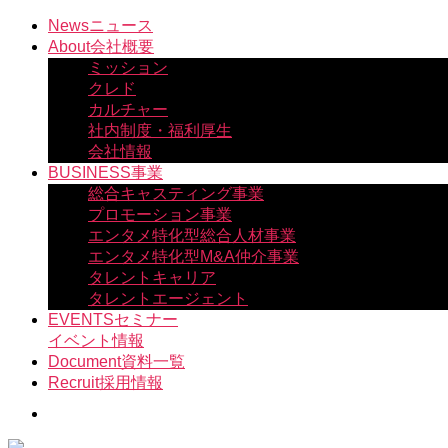
コ
News
ニュース
ン
About
会社概要
テ
ミッション
ン
クレド
ツ
カルチャー
へ
社内制度・福利厚生
ス
会社情報
キ
BUSINESS
事業
ッ
総合キャスティング事業
プ
プロモーション事業
エンタメ特化型総合人材事業
エンタメ特化型M&A仲介事業
タレントキャリア
タレントエージェント
EVENTS
セミナー
イベント情報
Document
資料一覧
Recruit
採用情報