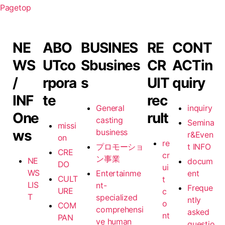
Pagetop
NE
ABO
BUSINES
RE
CONT
WS
UT
co
S
busines
CR
ACT
in
/
rpora
s
UIT
quiry
INF
te
rec
General
inquiry
O
ne
rult
casting
Semina
missi
ws
business
r&Even
on
re
プロモーショ
t INFO
CRE
cr
ン事業
NE
docum
DO
ui
WS
Entertainme
ent
CULT
t
LIS
nt-
Freque
URE
c
T
specialized
ntly
o
COM
comprehensi
asked
nt
PAN
ve human
questio