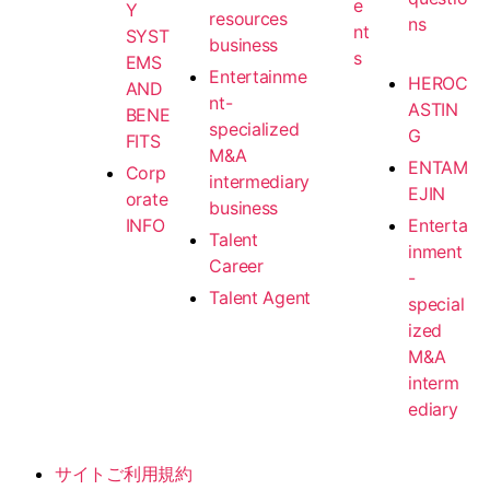
e
Y
resources
ns
nt
SYST
business
s
EMS
Entertainme
HEROC
AND
nt-
ASTIN
BENE
specialized
G
FITS
M&A
ENTAM
Corp
intermediary
EJIN
orate
business
INFO
Enterta
Talent
inment
Career
-
Talent Agent
special
ized
M&A
interm
ediary
サイトご利用規約