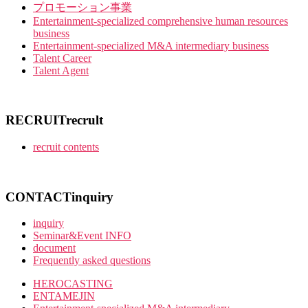
プロモーション事業
Entertainment-specialized comprehensive human resources
business
Entertainment-specialized M&A intermediary business
Talent Career
Talent Agent
RECRUIT
recrult
recruit contents
CONTACT
inquiry
inquiry
Seminar&Event INFO
document
Frequently asked questions
HEROCASTING
ENTAMEJIN