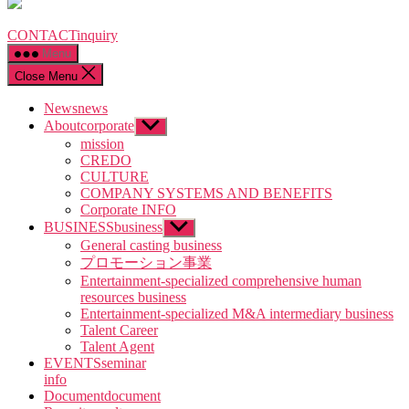
CONTACT
inquiry
Menu
Close Menu
News
news
About
corporate
Show
sub
mission
menu
CREDO
CULTURE
COMPANY SYSTEMS AND BENEFITS
Corporate INFO
BUSINESS
business
Show
sub
General casting business
menu
プロモーション事業
Entertainment-specialized comprehensive human
resources business
Entertainment-specialized M&A intermediary business
Talent Career
Talent Agent
EVENTS
seminar
info
Document
document