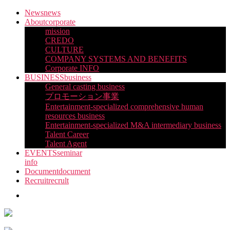
Skip
News
news
to
About
corporate
the
mission
content
CREDO
CULTURE
COMPANY SYSTEMS AND BENEFITS
Corporate INFO
BUSINESS
business
General casting business
プロモーション事業
Entertainment-specialized comprehensive human
resources business
Entertainment-specialized M&A intermediary business
Talent Career
Talent Agent
EVENTS
seminar
info
Document
document
Recruit
recrult