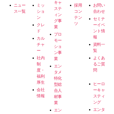
キャ
ニュー
ミッ
採用
お問い
ステ
ス一覧
ショ
コン
合わせ
ィン
ン
テン
セミナ
グ事
ツ
クレ
ーイベ
業
ド
ント情
プロ
報
カル
モー
チャ
資料一
ショ
ー
覧
ン事
社内
よくあ
業
制
るご質
エン
度・
問
タメ
福利
特化
厚生
ヒーロ
型総
会社
ーキャ
合人
情報
スティ
材事
ング
業
エンタ
エン