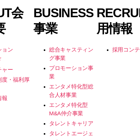
UT
会
BUSINESS
RECRU
要
事業
用情報
ション
総合キャスティン
採用コンテ
グ事業
ド
プロモーション事
チャー
業
制度・福利厚
エンタメ特化型総
合人材事業
情報
エンタメ特化型
M&A仲介事業
タレントキャリア
タレントエージェ