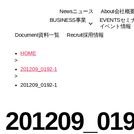
News
ニュース
About
会社概
BUSINESS
事業
EVENTS
セミ
イベント情報
Document
資料一覧
Recruit
採用情報
HOME
>
201209_0192-1
>
201209_0192-1
201209_019