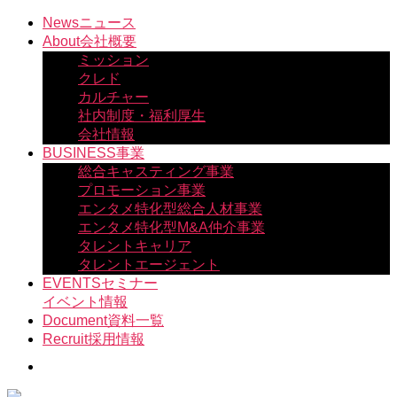
コ
News
ニュース
ン
About
会社概要
テ
ミッション
ン
クレド
ツ
カルチャー
へ
社内制度・福利厚生
ス
会社情報
キ
BUSINESS
事業
ッ
総合キャスティング事業
プ
プロモーション事業
エンタメ特化型総合人材事業
エンタメ特化型M&A仲介事業
タレントキャリア
タレントエージェント
EVENTS
セミナー
イベント情報
Document
資料一覧
Recruit
採用情報