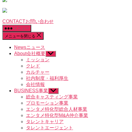
CONTACT
お問い合わせ
メニュー
メニューを閉じる
News
ニュース
About
会社概要
サ
ブ
ミッション
メ
クレド
ニ
カルチャー
ュ
社内制度・福利厚生
ー
会社情報
を
BUSINESS
事業
表
サ
示
ブ
総合キャスティング事業
メ
プロモーション事業
ニ
エンタメ特化型総合人材事業
ュ
エンタメ特化型M&A仲介事業
ー
タレントキャリア
を
タレントエージェント
表