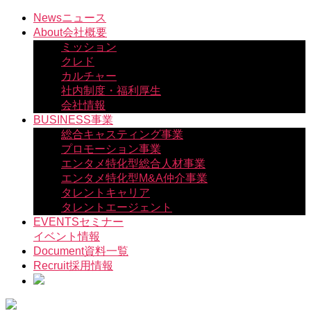
コ
News
ニュース
ン
About
会社概要
テ
ミッション
ン
クレド
ツ
カルチャー
へ
社内制度・福利厚生
ス
会社情報
キ
BUSINESS
事業
ッ
総合キャスティング事業
プ
プロモーション事業
エンタメ特化型総合人材事業
エンタメ特化型M&A仲介事業
タレントキャリア
タレントエージェント
EVENTS
セミナー
イベント情報
Document
資料一覧
Recruit
採用情報