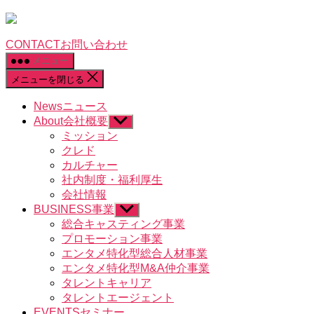
CONTACT
お問い合わせ
メニュー
メニューを閉じる
News
ニュース
About
会社概要
サ
ブ
ミッション
メ
クレド
ニ
カルチャー
ュ
社内制度・福利厚生
ー
会社情報
を
BUSINESS
事業
表
サ
示
ブ
総合キャスティング事業
メ
プロモーション事業
ニ
エンタメ特化型総合人材事業
ュ
エンタメ特化型M&A仲介事業
ー
タレントキャリア
を
タレントエージェント
表
示
EVENTS
セミナー