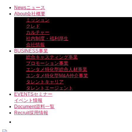
コ
News
ニュース
ン
About
会社概要
テ
ミッション
ン
クレド
ツ
カルチャー
へ
社内制度・福利厚生
ス
会社情報
キ
BUSINESS
事業
ッ
総合キャスティング事業
プ
プロモーション事業
エンタメ特化型総合人材事業
エンタメ特化型M&A仲介事業
タレントキャリア
タレントエージェント
EVENTS
セミナー
イベント情報
Document
資料一覧
Recruit
採用情報