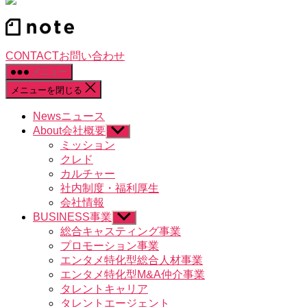
CONTACT
お問い合わせ
メニュー
メニューを閉じる
News
ニュース
About
会社概要
サ
ブ
ミッション
メ
クレド
ニ
カルチャー
ュ
社内制度・福利厚生
ー
会社情報
を
BUSINESS
事業
表
サ
示
ブ
総合キャスティング事業
メ
プロモーション事業
ニ
エンタメ特化型総合人材事業
ュ
エンタメ特化型M&A仲介事業
ー
タレントキャリア
を
タレントエージェント
表